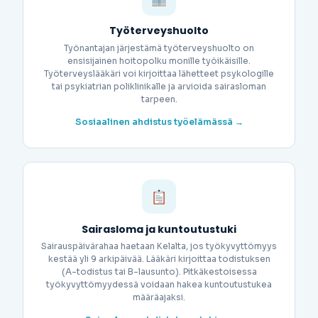
Työterveyshuolto
Työnantajan järjestämä työterveyshuolto on
ensisijainen hoitopolku monille työikäisille.
Työterveyslääkäri voi kirjoittaa lähetteet psykologille
tai psykiatrian poliklinikalle ja arvioida sairasloman
tarpeen.
Sosiaalinen ahdistus työelämässä →
Sairasloma ja kuntoutustuki
Sairauspäivärahaa haetaan Kelalta, jos työkyvyttömyys
kestää yli 9 arkipäivää. Lääkäri kirjoittaa todistuksen
(A-todistus tai B-lausunto). Pitkäkestoisessa
työkyvyttömyydessä voidaan hakea kuntoutustukea
määräajaksi.