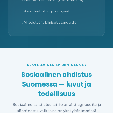
→ Asiantuntijablogi ja oppaat
→ Yhteistyö ja kliiniset standardit
SUOMALAINEN EPIDEMIOLOGIA
Sosiaalinen ahdistus
Suomessa — luvut ja
todellisuus
Sosiaalinen ahdistushäiriö on alidiagnosoitu ja
alihoidettu, vaikka se on yksi yleisimmistä