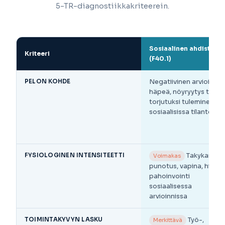
5-TR-diagnostiikkakriteerein.
Sosiaalinen ahdistus
Kriteeri
(F40.1)
PELON KOHDE
Negatiivinen arviointi 
häpeä, nöyryytys tai
torjutuksi tuleminen
sosiaalisissa tilanteissa
FYSIOLOGINEN INTENSITEETTI
Takykardia,
Voimakas
punotus, vapina, hikoilu
pahoinvointi
sosiaalisessa
arvioinnissa
TOIMINTAKYVYN LASKU
Työ-,
Merkittävä