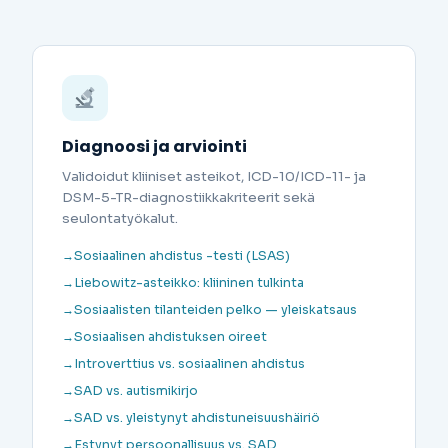
Diagnoosi ja arviointi
Validoidut kliiniset asteikot, ICD-10/ICD-11- ja
DSM-5-TR-diagnostiikkakriteerit sekä
seulontatyökalut.
Sosiaalinen ahdistus -testi (LSAS)
Liebowitz-asteikko: kliininen tulkinta
Sosiaalisten tilanteiden pelko — yleiskatsaus
Sosiaalisen ahdistuksen oireet
Introverttius vs. sosiaalinen ahdistus
SAD vs. autismikirjo
SAD vs. yleistynyt ahdistuneisuushäiriö
Estynyt persoonallisuus vs. SAD