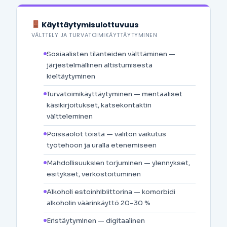
Käyttäytymisulottuvuus
VÄLTTELY JA TURVATOIMIKÄYTTÄYTYMINEN
Sosiaalisten tilanteiden välttäminen —
järjestelmällinen altistumisesta
kieltäytyminen
Turvatoimikäyttäytyminen — mentaaliset
käsikirjoitukset, katsekontaktin
vältteleminen
Poissaolot töistä — välitön vaikutus
työtehoon ja uralla etenemiseen
Mahdollisuuksien torjuminen — ylennykset,
esitykset, verkostoituminen
Alkoholi estoinhibiittorina — komorbidi
alkoholin väärinkäyttö 20–30 %
Eristäytyminen — digitaalinen