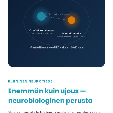
Häiriintynyt signalointi
Otsalohkon etuosa
Mantelitumake
(PFC) Säätely ↓ ~40 %
(Amygdala) Uhkareaktio ↑×3
Mantelitumake–PFC-akseli SAD:ssa
KLIININEN NEUROTIEDE
Enemmän kuin ujous —
neurobiologinen perusta
Sosiaalinen ahdistushäiriö ei ole luonteenheikkous