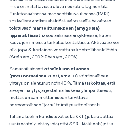
— se on mitattavissa oleva neurobiologinen tila.
Funktionaalisessa magneettikuvauksessa (fMRI)
sosiaalista ahdistushäiriötä sairastavilla havaitaan
toistuvasti
mantelitumakkeen (amygdala)
hyperaktivaatio
sosiaalisissa ärsykkeissä, kuten
kasvojen ilmeissä tai katsekontaktissa. Aktivaatio voi
olla jopa 3-kertainen verrattuna kontrollihenkilöihin
(Stein ym., 2002; Phan ym., 2006).
Samanaikaisesti
otsalohkon etuosan
(prefrontaalinen kuori, vmPFC)
toiminnallinen
yhteys on alentunut noin 40 %. Tämä tarkoittaa, että
aivojen hälytysjärjestelmä laukeaa ylenpalttisesti,
mutta sen sammuttamiseen tarvittava
hermostollinen "jarru" toimii puutteellisesti.
Tähän akseliin kohdistuvat sekä KKT (joka opettaa
uusia säätely-yhteyksiä) että SSRI-lääkkeet (jotka