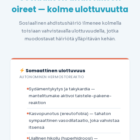
oireet — kolme ulottuvuutta
Sosiaalinen ahdistushäiriö ilmenee kolmella
toisiaan vahvistavalla ulottuvuudella, jotka
muodostavat häiriötä ylläpitävän kehän.
Somaattinen ulottuvuus
AUTONOMINEN HERMOSTOREAKTIO
Sydämentykytys ja takykardia —
mantelitumake aktivoi taistele–pakene-
reaktion
Kasvopunotus (ereutofobia) — tahaton
sympaattinen vasodilataatio, joka vahvistaa
itsensä
Liiallinen hikoilu (hyperhidroosi) —