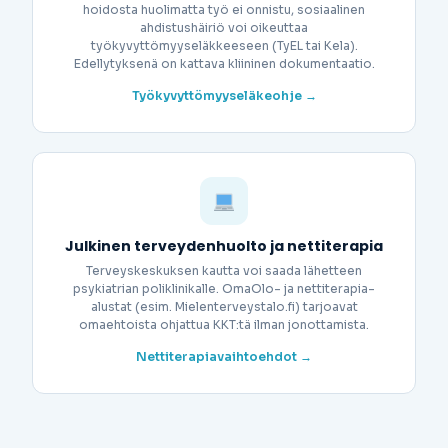
hoidosta huolimatta työ ei onnistu, sosiaalinen
ahdistushäiriö voi oikeuttaa
työkyvyttömyyseläkkeeseen (TyEL tai Kela).
Edellytyksenä on kattava kliininen dokumentaatio.
Työkyvyttömyyseläkeohje →
Julkinen terveydenhuolto ja nettiterapia
Terveyskeskuksen kautta voi saada lähetteen
psykiatrian poliklinikalle. OmaOlo- ja nettiterapia-
alustat (esim. Mielenterveystalo.fi) tarjoavat
omaehtoista ohjattua KKT:tä ilman jonottamista.
Nettiterapiavaihtoehdot →