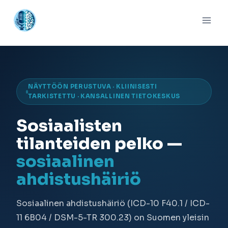
NÄYTTÖÖN PERUSTUVA · KLIINISESTI
TARKISTETTU · KANSALLINEN TIETOKESKUS
Sosiaalisten
tilanteiden pelko —
sosiaalinen
ahdistushäiriö
Sosiaalinen ahdistushäiriö (ICD-10 F40.1 / ICD-
11 6B04 / DSM-5-TR 300.23) on Suomen yleisin