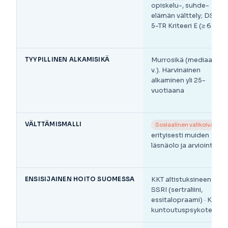
opiskelu-, suhde-
elämän välttely; DSM-
5-TR Kriteeri E (≥ 6 kk)
TYYPILLINEN ALKAMISIKÄ
Murrosikä (mediaani 13
v.). Harvinainen
alkaminen yli 25-
vuotiaana
VÄLTTÄMISMALLI
—
Sosiaalinen valikoiva
erityisesti muiden
läsnäolo ja arviointi
ENSISIJAINEN HOITO SUOMESSA
KKT altistuksineen +
SSRI (sertraliini,
essitalopraami) · Kelan
kuntoutuspsykoterapi