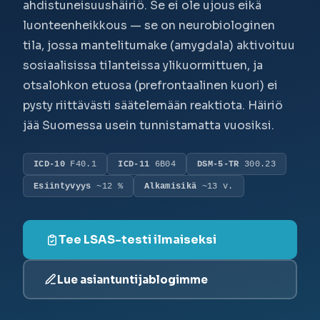
ahdistuneisuushäiriö. Se ei ole ujous eikä
luonteenheikkous — se on neurobiologinen
tila, jossa mantelitumake (amygdala) aktivoituu
sosiaalisissa tilanteissa ylikuormittuen, ja
otsalohkon etuosa (prefrontaalinen kuori) ei
pysty riittävästi säätelemään reaktiota. Häiriö
jää Suomessa usein tunnistamatta vuosiksi.
ICD-10
F40.1
ICD-11
6B04
DSM-5-TR
300.23
Esiintyvyys
~12 %
Alkamisikä
~13 v.
Tee LSAS-testi ilmaiseksi
Lue asiantuntijablogimme