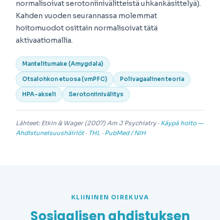
normalisoivat serotoniinivälitteistä uhkankäsittelyä).
Kahden vuoden seurannassa molemmat
hoitomuodot osittain normalisoivat tätä
aktivaatiomallia.
Mantelitumake (Amygdala)
Otsalohkon etuosa (vmPFC)
Polivagaalinen teoria
HPA-akseli
Serotoniinivälitys
Lähteet: Etkin & Wager (2007)
Am J Psychiatry
·
Käypä hoito —
Ahdistuneisuushäiriöt
·
THL
·
PubMed / NIH
KLIININEN OIREKUVA
Sosiaalisen ahdistuksen