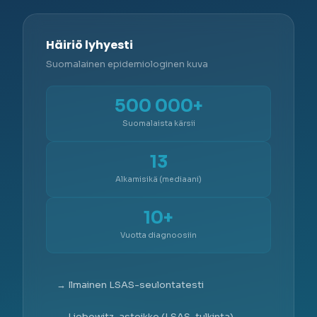
Häiriö lyhyesti
Suomalainen epidemiologinen kuva
500 000+
Suomalaista kärsii
13
Alkamisikä (mediaani)
10+
Vuotta diagnoosiin
→ Ilmainen LSAS-seulontatesti
→ Liebowitz-asteikko (LSAS-tulkinta)