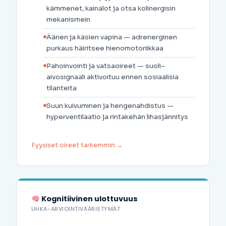
kämmenet, kainalot ja otsa kolinergisin
mekanismein
Äänen ja käsien vapina — adrenerginen
purkaus häiritsee hienomotoriikkaa
Pahoinvointi ja vatsaoireet — suoli–
aivosignaali aktivoituu ennen sosiaalisia
tilanteita
Suun kuivuminen ja hengenahdistus —
hyperventilaatio ja rintakehän lihasjännitys
Fyysiset oireet tarkemmin →
Kognitiivinen ulottuvuus
UHKA-ARVIOINTIVÄÄRISTYMÄT