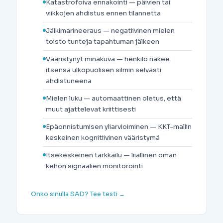
Katastrofoiva ennakointi — päivien tai
viikkojen ahdistus ennen tilannetta
Jälkimarineeraus — negatiivinen mielen
toisto tunteja tapahtuman jälkeen
Vääristynyt minäkuva — henkilö näkee
itsensä ulkopuolisen silmin selvästi
ahdistuneena
Mielen luku — automaattinen oletus, että
muut ajattelevat kriittisesti
Epäonnistumisen yliarvioiminen — KKT-mallin
keskeinen kognitiivinen vääristymä
Itsekeskeinen tarkkailu — liiallinen oman
kehon signaalien monitorointi
Onko sinulla SAD? Tee testi →