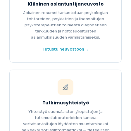
Kliininen asiantuntijaneuvosto
Jokainen resurssi tarkastetaan psykologian
tohtoreiden, psykiatrien ja lisensoitujen
psykoterapeuttien toimesta diagnostisen
tarkkuuden ja hoitosuositusten
asianmukaisuuden varmistamiseksi.
Tutustu neuvostoon →
Tutkimusyhteistyö
Yhteistyö suomalaisten yliopistojen ja
tutkimuslaboratorioiden kanssa
vertaisarvioitujen löydösten muuntamiseksi
selkeäksi potilasinformaatioksi — tieteellisen