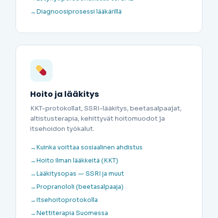
Diagnoosiprosessi lääkärillä
Hoito ja lääkitys
KKT-protokollat, SSRI-lääkitys, beetasalpaajat,
altistusterapia, kehittyvät hoitomuodot ja
itsehoidon työkalut.
Kuinka voittaa sosiaalinen ahdistus
Hoito ilman lääkkeitä (KKT)
Lääkitysopas — SSRI ja muut
Propranololi (beetasalpaaja)
Itsehoitoprotokolla
Nettiterapia Suomessa