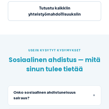
Tutustu kaikkiin
yhteistyömahdollisuuksiin
USEIN KYSYTYT KYSYMYKSET
Sosiaalinen ahdistus — mitä
sinun tulee tietää
Onko sosiaalinen ahdistuneisuus
▼
sairaus?
Kyllä. Sosiaalisten tilanteiden pelko (sosiaalinen