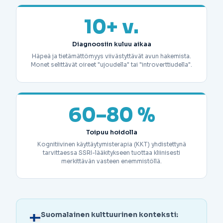
10+ v.
Diagnoosiin kuluu aikaa
Häpeä ja tietämättömyys viivästyttävät avun hakemista.
Monet selittävät oireet "ujoudella" tai "introverttiudella".
60–80 %
Toipuu hoidolla
Kognitiivinen käyttäytymisterapia (KKT) yhdistettynä
tarvittaessa SSRI-lääkitykseen tuottaa kliinisesti
merkittävän vasteen enemmistöllä.
Suomalainen kulttuurinen konteksti: