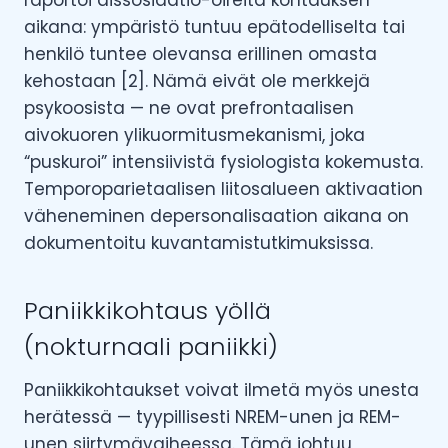
raportoi dissosiaatio-oireita kohtauksen
aikana: ympäristö tuntuu epätodelliselta tai
henkilö tuntee olevansa erillinen omasta
kehostaan [2]. Nämä eivät ole merkkejä
psykoosista — ne ovat prefrontaalisen
aivokuoren ylikuormitusmekanismi, joka
“puskuroi” intensiivistä fysiologista kokemusta.
Temporoparietaalisen liitosalueen aktivaation
väheneminen depersonalisaation aikana on
dokumentoitu kuvantamistutkimuksissa.
Paniikkikohtaus yöllä
(nokturnaali paniikki)
Paniikkikohtaukset voivat ilmetä myös unesta
herätessä — tyypillisesti NREM-unen ja REM-
unen siirtymävaiheessa. Tämä johtuu