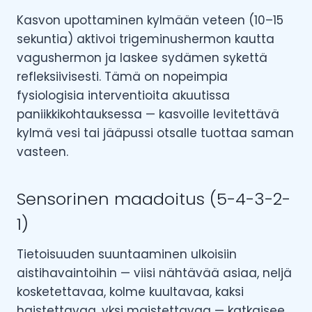
Kasvon upottaminen kylmään veteen (10–15
sekuntia) aktivoi trigeminushermon kautta
vagushermon ja laskee sydämen sykettä
refleksiivisesti. Tämä on nopeimpia
fysiologisia interventioita akuutissa
paniikkikohtauksessa — kasvoille levitettävä
kylmä vesi tai jääpussi otsalle tuottaa saman
vasteen.
Sensorinen maadoitus (5-4-3-2-
1)
Tietoisuuden suuntaaminen ulkoisiin
aistihavaintoihin — viisi nähtävää asiaa, neljä
kosketettavaa, kolme kuultavaa, kaksi
haistettavaa, yksi maistettavaa — katkaisee