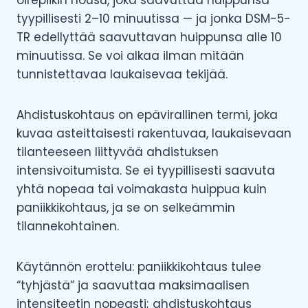
oirepiikin nousu, joka saavuttaa huippunsa
tyypillisesti 2–10 minuutissa — ja jonka DSM-5-
TR edellyttää saavuttavan huippunsa alle 10
minuutissa. Se voi alkaa ilman mitään
tunnistettavaa laukaisevaa tekijää.
Ahdistuskohtaus on epävirallinen termi, joka
kuvaa asteittaisesti rakentuvaa, laukaisevaan
tilanteeseen liittyvää ahdistuksen
intensivoitumista. Se ei tyypillisesti saavuta
yhtä nopeaa tai voimakasta huippua kuin
paniikkikohtaus, ja se on selkeämmin
tilannekohtainen.
Käytännön erottelu: paniikkikohtaus tulee
“tyhjästä” ja saavuttaa maksimaalisen
intensiteetin nopeasti; ahdistuskohtaus