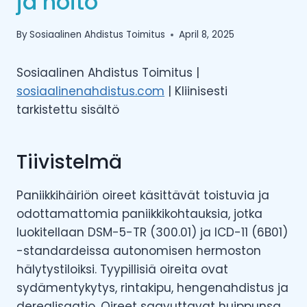
ja hoito
By
Sosiaalinen Ahdistus Toimitus
April 8, 2025
Sosiaalinen Ahdistus Toimitus |
sosiaalinenahdistus.com
| Kliinisesti
tarkistettu sisältö
Tiivistelmä
Paniikkihäiriön oireet käsittävät toistuvia ja
odottamattomia paniikkikohtauksia, jotka
luokitellaan DSM-5-TR (300.01) ja ICD-11 (6B01)
-standardeissa autonomisen hermoston
hälytystiloiksi. Tyypillisiä oireita ovat
sydämentykytys, rintakipu, hengenahdistus ja
derealisaatio. Oireet saavuttavat huippunsa