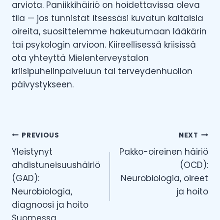
arviota. Paniikkihäiriö on hoidettavissa oleva
tila — jos tunnistat itsessäsi kuvatun kaltaisia
oireita, suosittelemme hakeutumaan lääkärin
tai psykologin arvioon. Kiireellisessä kriisissä
ota yhteyttä Mielenterveystalon
kriisipuhelinpalveluun tai terveydenhuollon
päivystykseen.
Post
PREVIOUS
NEXT
Yleistynyt
Pakko-oireinen häiriö
navigation
ahdistuneisuushäiriö
(OCD):
(GAD):
Neurobiologia, oireet
Neurobiologia,
ja hoito
diagnoosi ja hoito
Suomessa