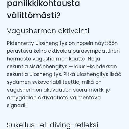
paniikkikohtausta
välittömästi?
Vagushermon aktivointi
Pidennetty uloshengitys on nopein näyttöön
perustuva keino aktivoida parasympaattinen
hermosto vagushermon kautta. Neljä
sekuntia sisäänhengitys — kuusi–kahdeksan
sekuntia uloshengitys. Pitkä uloshengitys lisää
sydämen sykevariabiliteettia, mikä on
vagushermon aktivaation suora merkki ja
amygdalan aktivaatiota vaimentava
signaali.
Sukellus- eli diving-refleksi