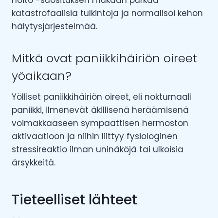
hoito -suosituksen mukaan purkaa
katastrofaalisia tulkintoja ja normalisoi kehon
hälytysjärjestelmää.
Mitkä ovat paniikkihäiriön oireet
yöaikaan?
Yölliset paniikkihäiriön oireet, eli nokturnaali
paniikki, ilmenevät äkillisenä heräämisenä
voimakkaaseen sympaattisen hermoston
aktivaatioon ja niihin liittyy fysiologinen
stressireaktio ilman uninäköjä tai ulkoisia
ärsykkeitä.
Tieteelliset lähteet