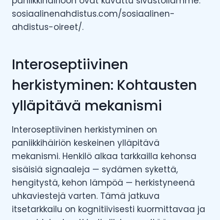
paniikkihäiriöön ovat kuvattu sivustollamme:
sosiaalinenahdistus.com/sosiaalinen-
ahdistus-oireet/.
Interoseptiivinen
herkistyminen: Kohtausten
ylläpitävä mekanismi
Interoseptiivinen herkistyminen on
paniikkihäiriön keskeinen ylläpitävä
mekanismi. Henkilö alkaa tarkkailla kehonsa
sisäisiä signaaleja — sydämen sykettä,
hengitystä, kehon lämpöä — herkistyneenä
uhkaviestejä varten. Tämä jatkuva
itsetarkkailu on kognitiivisesti kuormittavaa ja