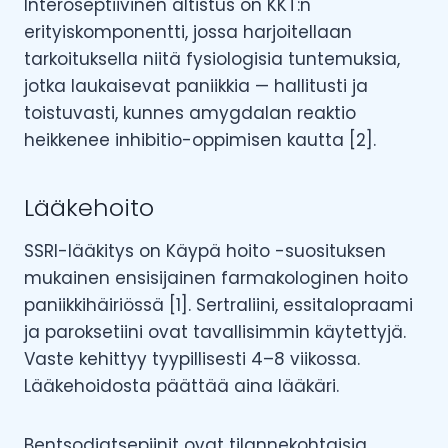
Interoseptiivinen altistus on KKT:n
erityiskomponentti, jossa harjoitellaan
tarkoituksella niitä fysiologisia tuntemuksia,
jotka laukaisevat paniikkia — hallitusti ja
toistuvasti, kunnes amygdalan reaktio
heikkenee inhibitio-oppimisen kautta [2].
Lääkehoito
SSRI-lääkitys on Käypä hoito -suosituksen
mukainen ensisijainen farmakologinen hoito
paniikkihäiriössä [1]. Sertraliini, essitalopraami
ja paroksetiini ovat tavallisimmin käytettyjä.
Vaste kehittyy tyypillisesti 4–8 viikossa.
Lääkehoidosta päättää aina lääkäri.
Bentsodiatsepiinit ovat tilannekohtaisia