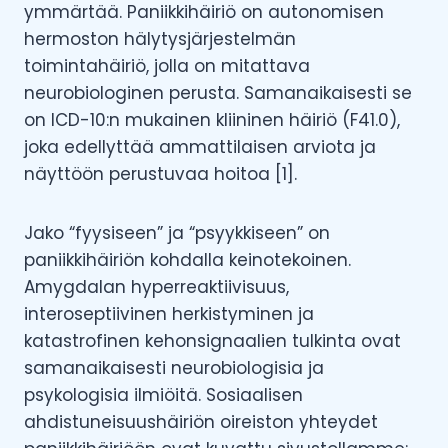
ymmärtää. Paniikkihäiriö on autonomisen
hermoston hälytysjärjestelmän
toimintahäiriö, jolla on mitattava
neurobiologinen perusta. Samanaikaisesti se
on ICD-10:n mukainen kliininen häiriö (F41.0),
joka edellyttää ammattilaisen arviota ja
näyttöön perustuvaa hoitoa [1].
Jako “fyysiseen” ja “psyykkiseen” on
paniikkihäiriön kohdalla keinotekoinen.
Amygdalan hyperreaktiivisuus,
interoseptiivinen herkistyminen ja
katastrofinen kehonsignaalien tulkinta ovat
samanaikaisesti neurobiologisia ja
psykologisia ilmiöitä. Sosiaalisen
ahdistuneisuushäiriön oireiston yhteydet