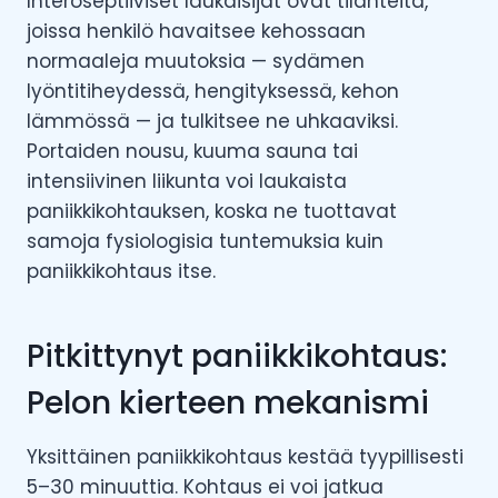
Interoseptiiviset laukaisijat ovat tilanteita,
joissa henkilö havaitsee kehossaan
normaaleja muutoksia — sydämen
lyöntitiheydessä, hengityksessä, kehon
lämmössä — ja tulkitsee ne uhkaaviksi.
Portaiden nousu, kuuma sauna tai
intensiivinen liikunta voi laukaista
paniikkikohtauksen, koska ne tuottavat
samoja fysiologisia tuntemuksia kuin
paniikkikohtaus itse.
Pitkittynyt paniikkikohtaus:
Pelon kierteen mekanismi
Yksittäinen paniikkikohtaus kestää tyypillisesti
5–30 minuuttia. Kohtaus ei voi jatkua