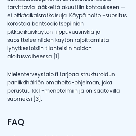
tarvittavia lääkkeitä akuuttiin kohtaukseen —
ei pitkäaikaisratkaisuja. Käypä hoito -suositus
korostaa bentsodiatsepiinien
pitkäaikaiskäytön riippuvuusriskiä ja
suosittelee niiden käytön rajoittamista
lyhytkestoisiin tilanteisiin hoidon
aloitusvaiheessa [1].
Mielenterveystalo.fi tarjoaa strukturoidun
paniikkihäiriön omahoito-ohjelman, joka
perustuu KKT-menetelmiin ja on saatavilla
suomeksi [3].
FAQ