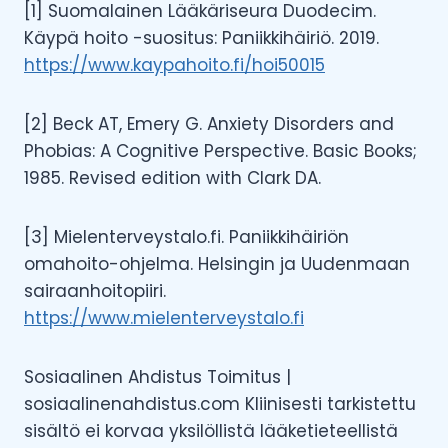
[1] Suomalainen Lääkäriseura Duodecim.
Käypä hoito -suositus: Paniikkihäiriö. 2019.
https://www.kaypahoito.fi/hoi50015
[2] Beck AT, Emery G. Anxiety Disorders and
Phobias: A Cognitive Perspective. Basic Books;
1985. Revised edition with Clark DA.
[3] Mielenterveystalo.fi. Paniikkihäiriön
omahoito-ohjelma. Helsingin ja Uudenmaan
sairaanhoitopiiri.
https://www.mielenterveystalo.fi
Sosiaalinen Ahdistus Toimitus |
sosiaalinenahdistus.com Kliinisesti tarkistettu
sisältö ei korvaa yksilöllistä lääketieteellistä