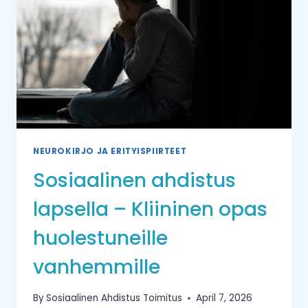
NEUROKIRJO JA ERITYISPIIRTEET
Sosiaalinen ahdistus
lapsella – Kliininen opas
huolestuneille
vanhemmille
By
Sosiaalinen Ahdistus Toimitus
April 7, 2026