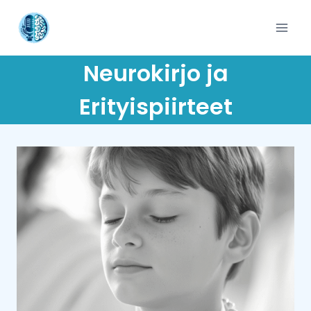
Skip
to
content
Neurokirjo ja
Erityispiirteet